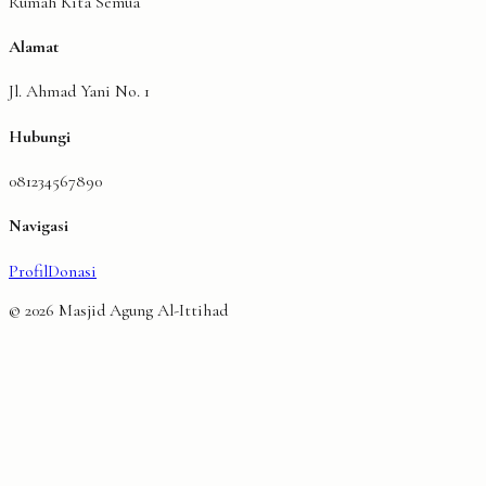
Rumah Kita Semua
Alamat
Jl. Ahmad Yani No. 1
Hubungi
081234567890
Navigasi
Profil
Donasi
©
2026
Masjid Agung Al-Ittihad