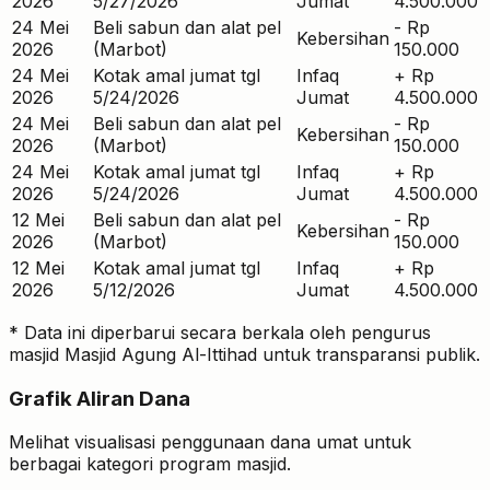
2026
5/27/2026
Jumat
4.500.000
24 Mei
Beli sabun dan alat pel
-
Rp
Kebersihan
2026
(Marbot)
150.000
24 Mei
Kotak amal jumat tgl
Infaq
+
Rp
2026
5/24/2026
Jumat
4.500.000
24 Mei
Beli sabun dan alat pel
-
Rp
Kebersihan
2026
(Marbot)
150.000
24 Mei
Kotak amal jumat tgl
Infaq
+
Rp
2026
5/24/2026
Jumat
4.500.000
12 Mei
Beli sabun dan alat pel
-
Rp
Kebersihan
2026
(Marbot)
150.000
12 Mei
Kotak amal jumat tgl
Infaq
+
Rp
2026
5/12/2026
Jumat
4.500.000
* Data ini diperbarui secara berkala oleh pengurus
masjid
Masjid Agung Al-Ittihad
untuk transparansi publik.
Grafik Aliran Dana
Melihat visualisasi penggunaan dana umat untuk
berbagai kategori program masjid.